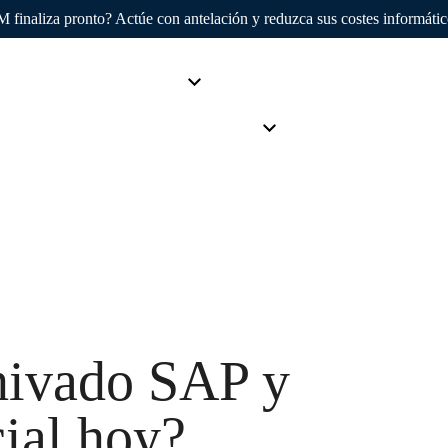
finaliza pronto? Actúe con antelación y reduzca sus costes informáti
AvenDATA
Productos
Sectores
Clientes
S
Empresa
chivado SAP y
cial hoy?