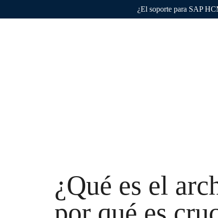
¿El soporte para SAP HCM 
Por qué 
¿Qué es el ar
por qué es cru