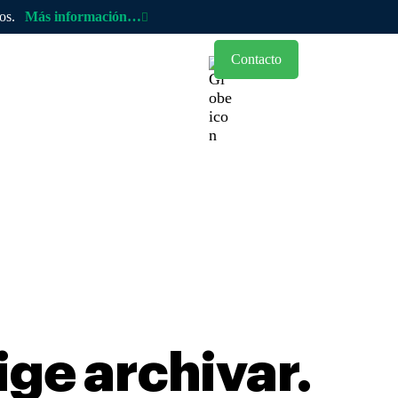
cos.
Más información…
Contacto
ocios
Blog
ige archivar.