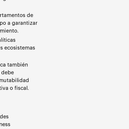
artamentos de
po a garantizar
imiento.
líticas
os ecosistemas
tica también
y debe
mutabilidad
va o fiscal.
edes
iness