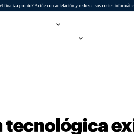
finaliza pronto? Actúe con antelación y reduzca sus costes informáti
AvenDATA
Productos
Sectores
Clientes
S
Empresa
 tecnológica ex