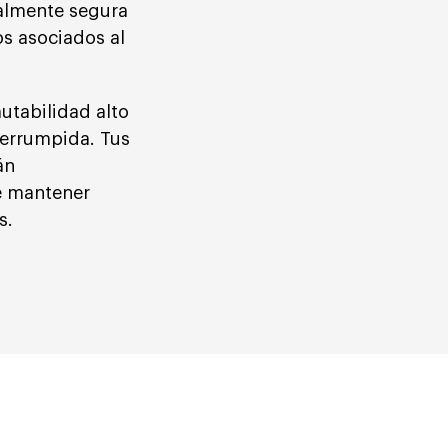
talmente segura
os asociados al
utabilidad alto
terrumpida. Tus
án
e mantener
s.