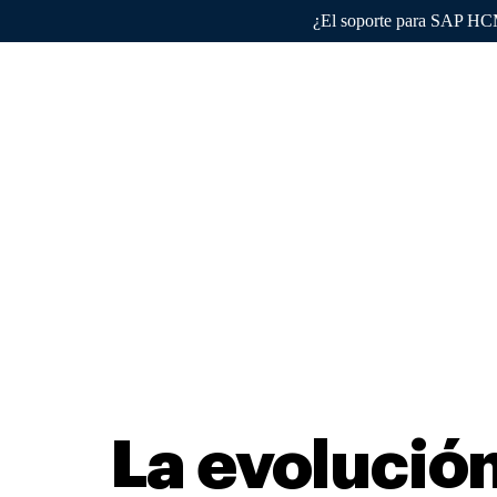
¿El soporte para SAP HCM 
Por qué 
La evolución