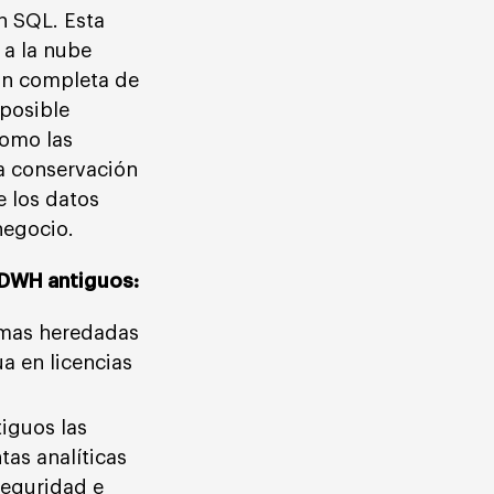
n SQL. Esta
 a la nube
ión completa de
 posible
como las
la conservación
e los datos
negocio.
y DWH antiguos:
rmas heredadas
 en licencias
iguos las
tas analíticas
seguridad e