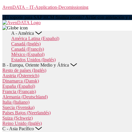
Skip
AvenDATA – IT-Application-Decomissioning
to
¿El soporte para SAP HCM finaliza pronto? Actúe con antelación y re
the
content
A - América
América Latina (Español)
Canadá (Inglés)
Canadá (Francés)
México (Español)
Estados Unidos (Inglés)
B - Europa, Oriente Medio y África
Resto de países (Inglés)
Austria (Österreich)
Dinamarca (Dansk)
España (Español)
Francia (Français)
Alemania (Deutschland)
Italia (Italiano)
Suecia (Svenska)
Países Bajos (Neerlandés)
Suiza (Schweiz)
Reino Unido (Inglés)
C - Asia Pacífico