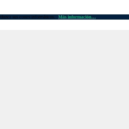
duzca sus costes informáticos.
Más información…