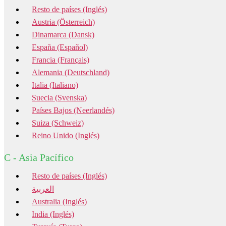
Resto de países (Inglés)
Austria (Österreich)
Dinamarca (Dansk)
España (Español)
Francia (Français)
Alemania (Deutschland)
Italia (Italiano)
Suecia (Svenska)
Países Bajos (Neerlandés)
Suiza (Schweiz)
Reino Unido (Inglés)
C - Asia Pacífico
Resto de países (Inglés)
العربية
Australia (Inglés)
India (Inglés)