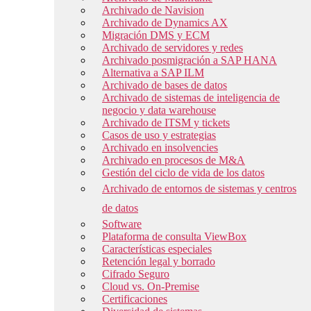
Archivado de Navision
Archivado de Dynamics AX
Migración DMS y ECM
Archivado de servidores y redes
Archivado posmigración a SAP HANA
Alternativa a SAP ILM
Archivado de bases de datos
Archivado de sistemas de inteligencia de
negocio y data warehouse
Archivado de ITSM y tickets
Casos de uso y estrategias
Archivado en insolvencies
Archivado en procesos de M&A
Gestión del ciclo de vida de los datos
Archivado de entornos de sistemas y centros
de datos
Software
Plataforma de consulta ViewBox
Características especiales
Retención legal y borrado
Cifrado Seguro
Cloud vs. On-Premise
Certificaciones