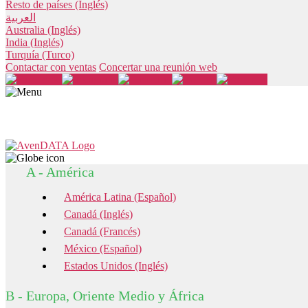
Resto de países (Inglés)
العربية
Australia (Inglés)
India (Inglés)
Turquía (Turco)
Contactar con ventas
Concertar una reunión web
A - América
América Latina (Español)
Canadá (Inglés)
Canadá (Francés)
México (Español)
Estados Unidos (Inglés)
B - Europa, Oriente Medio y África