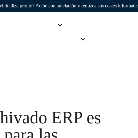
finaliza pronto? Actúe con antelación y reduzca sus costes informáti
AvenDATA
Productos
Sectores
Clientes
S
Empresa
chivado ERP es
 para las