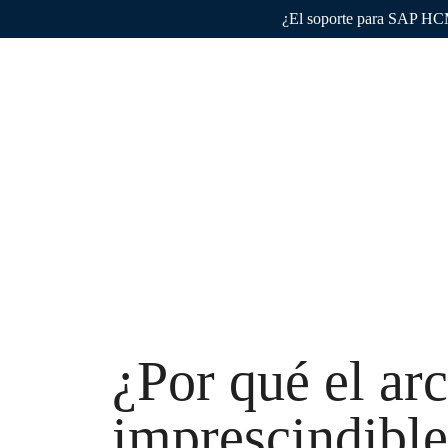
¿El soporte para SAP HCM 
Por qué 
¿Por qué el ar
imprescindible