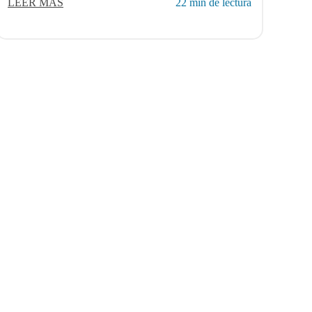
LEER MÁS
22 min de lectura
CONTÁCTENOS
on sistemas legacy?
E-Mail :
info@avendata.com
 son los beneficios…
é archivar ERP legacy?
ué el almacenamiento
rchivar sistemas...
gnifica Sistema...
es responsable tras...
é retirar sistemas…
los datos