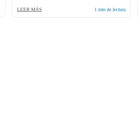
a
LEER MÁS
1 min de lectura
NOSOTROS
VER MÁS
BLOG
o SAP
Por qué AvenDATA
Sobre nosotros
¿Qué s
ado SAP
Certificaciones
Empleo
¿Cuáles
o Oracle
Sectores
Contacto
¿Por qu
ado Oracle
Clientes
Reunión web
¿Por q
0
Socios
Webcast
¿Cómo a
ame
ViewBox
Soporte
¿Qué si
n
Blog
Balance electrónico
¿Quién 
ics AX
¿Por qu
ECM
¿Cómo 