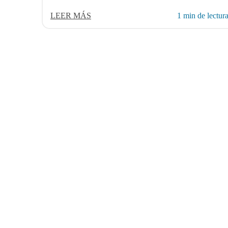
LEER MÁS
1 min de lectur
PRODUCTOS
Desmantelamient
Escisión y archiv
Desmantelamient
Escisión y archiv
Archivado AS/40
Archivado Mainfr
Archivado Navisio
© 2025 AvenDATA
Archivado Dynam
Migración DMS y 