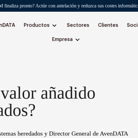
finaliza pronto? Actúe con antelación y reduzca sus costes informáti
enDATA
Productos
Sectores
Clientes
Soc
Empresa
valor añadido
vados?
istemas heredados y Director General de AvenDATA