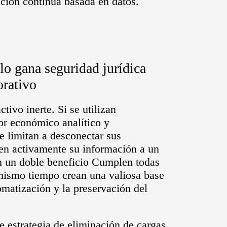
ución continua basada en datos.
lo gana seguridad jurídica
orativo
tivo inerte. Si se utilizan
or económico analítico y
e limitan a desconectar sus
ren activamente su información a un
en un doble beneficio Cumplen todas
 mismo tiempo crean una valiosa base
omatización y la preservación del
e estrategia de eliminación de cargas