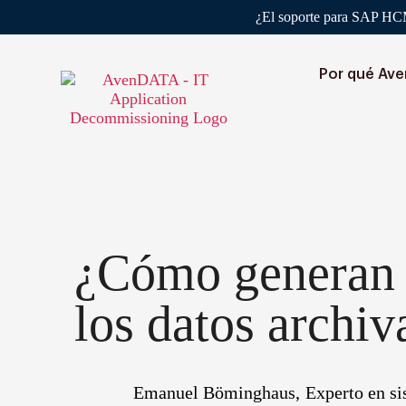
¿El soporte para SAP HCM 
Por qué Av
¿Cómo generan 
los datos archi
Emanuel Böminghaus,
Experto en s