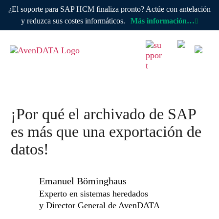
¿El soporte para SAP HCM finaliza pronto? Actúe con antelación
y reduzca sus costes informáticos.
Más información…
¡Por qué el archivado de SAP
es más que una exportación de
datos!
Emanuel Böminghaus
Experto en sistemas heredados
y Director General de AvenDATA