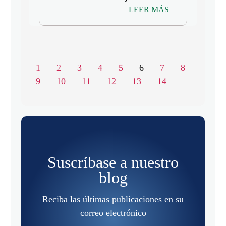
LEER MÁS
1
2
3
4
5
6
7
8
9
10
11
12
13
14
Suscríbase a nuestro
blog
Reciba las últimas publicaciones en su
correo electrónico