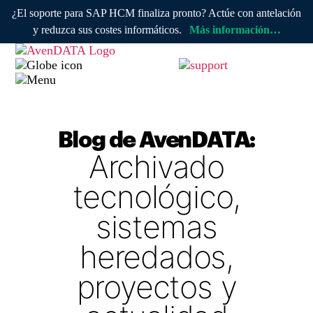
¿El soporte para SAP HCM finaliza pronto? Actúe con antelación
y reduzca sus costes informáticos.
Más información…
Blog de AvenDATA:
Archivado
tecnológico,
sistemas
heredados,
proyectos y