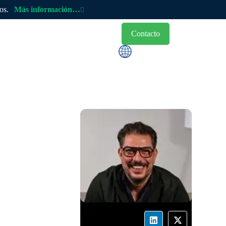
cos.
Más información…
Contacto
ocios
Blog