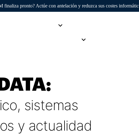
finaliza pronto? Actúe con antelación y reduzca sus costes informáti
AvenDATA
Productos
Sectores
Clientes
S
Empresa
nDATA:
ico, sistemas
os y actualidad