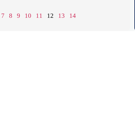
7
8
9
10
11
12
13
14
NOSOTROS
VER MÁS
BLOG
o SAP
Por qué AvenDATA
Sobre nosotros
¿Qué s
ado SAP
Certificaciones
Empleo
¿Cuáles
o Oracle
Sectores
Contacto
¿Por qu
ado Oracle
Clientes
Reunión web
¿Por q
0
Socios
Webcast
¿Cómo a
ame
ViewBox
Soporte
¿Qué si
n
Blog
Balance electrónico
¿Quién 