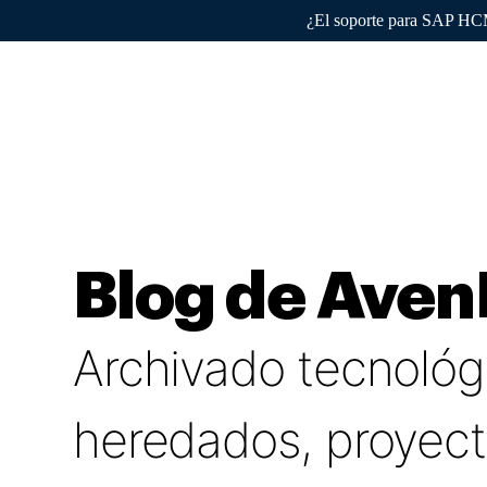
¿El soporte para SAP HCM 
Por qué 
Blog de Ave
Archivado tecnológ
heredados, proyect