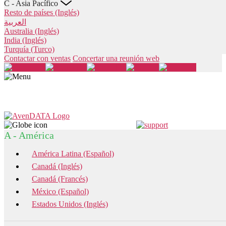
C - Asia Pacífico
Resto de países (Inglés)
العربية
Australia (Inglés)
India (Inglés)
Turquía (Turco)
Contactar con ventas
Concertar una reunión web
A - América
América Latina (Español)
Canadá (Inglés)
Canadá (Francés)
México (Español)
Estados Unidos (Inglés)