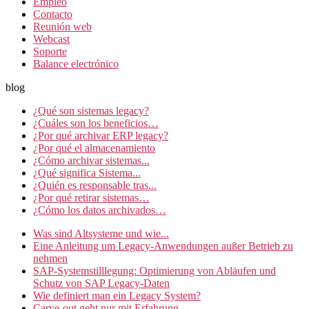
Empleo
Contacto
Reunión web
Webcast
Soporte
Balance electrónico
blog
¿Qué son sistemas legacy?
¿Cuáles son los beneficios…
¿Por qué archivar ERP legacy?
¿Por qué el almacenamiento
¿Cómo archivar sistemas...
¿Qué significa Sistema...
¿Quién es responsable tras...
¿Por qué retirar sistemas…
¿Cómo los datos archivados…
Was sind Altsysteme und wie...
Eine Anleitung um Legacy-Anwendungen außer Betrieb zu
nehmen
SAP-Systemstilllegung: Optimierung von Abläufen und
Schutz von SAP Legacy-Daten
Wie definiert man ein Legacy System?
Carve-out geht nur mit Erfahrung