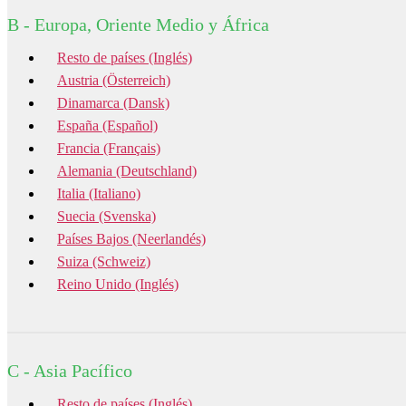
B - Europa, Oriente Medio y África
Resto de países (Inglés)
Austria (Österreich)
Dinamarca (Dansk)
España (Español)
Francia (Français)
Alemania (Deutschland)
Italia (Italiano)
Suecia (Svenska)
Países Bajos (Neerlandés)
Suiza (Schweiz)
Reino Unido (Inglés)
C - Asia Pacífico
Resto de países (Inglés)