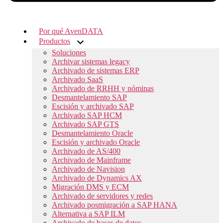
Por qué AvenDATA
Productos
Soluciones
Archivar sistemas legacy
Archivado de sistemas ERP
Archivado SaaS
Archivado de RRHH y nóminas
Desmantelamiento SAP
Escisión y archivado SAP
Archivado SAP HCM
Archivado SAP GTS
Desmantelamiento Oracle
Escisión y archivado Oracle
Archivado de AS/400
Archivado de Mainframe
Archivado de Navision
Archivado de Dynamics AX
Migración DMS y ECM
Archivado de servidores y redes
Archivado posmigración a SAP HANA
Alternativa a SAP ILM
Archivado de bases de datos