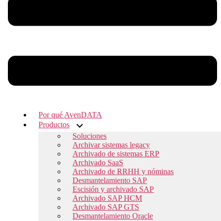
Por qué AvenDATA
Productos
Soluciones
Archivar sistemas legacy
Archivado de sistemas ERP
Archivado SaaS
Archivado de RRHH y nóminas
Desmantelamiento SAP
Escisión y archivado SAP
Archivado SAP HCM
Archivado SAP GTS
Desmantelamiento Oracle