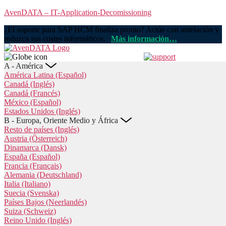
Skip
AvenDATA – IT-Application-Decomissioning
to
¿El soporte para SAP HCM finaliza pronto? Actúe con antelación y
the
reduzca sus costes informáticos.
Más información…
content
A - América
América Latina (Español)
Canadá (Inglés)
Canadá (Francés)
México (Español)
Estados Unidos (Inglés)
B - Europa, Oriente Medio y África
Resto de países (Inglés)
Austria (Österreich)
Dinamarca (Dansk)
España (Español)
Francia (Français)
Alemania (Deutschland)
Italia (Italiano)
Suecia (Svenska)
Países Bajos (Neerlandés)
Suiza (Schweiz)
Reino Unido (Inglés)